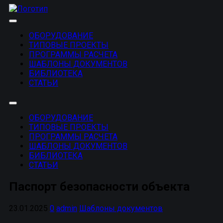
Перейти
к
Развернуть
содержанию
меню
ОБОРУДОВАНИЕ
ТИПОВЫЕ ПРОЕКТЫ
ПРОГРАММЫ РАСЧЕТА
ШАБЛОНЫ ДОКУМЕНТОВ
БИБЛИОТЕКА
СТАТЬИ
Развернуть
меню
ОБОРУДОВАНИЕ
ТИПОВЫЕ ПРОЕКТЫ
ПРОГРАММЫ РАСЧЕТА
ШАБЛОНЫ ДОКУМЕНТОВ
БИБЛИОТЕКА
СТАТЬИ
Паспорт безопасности объекта
23.01.2025
0
admin
Шаблоны документов