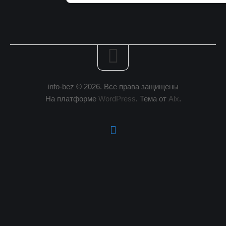
info-bez © 2026. Все права защищены
На платформе
WordPress
. Тема от
Alx
.