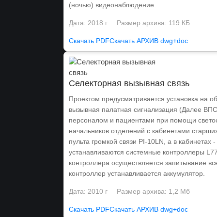
(ночью) видеонаблюдение.
Дата: 2018 г
Размер архива: 119 КБ
Скачать PDF
Скачать АРХИВ dwg+doc
Селекторная вызывная связь
Проектом предусматривается установка на о
вызывная палатная сигнализация (Далее ВПС
персоналом и пациентами при помощи светос
начальников отделений с кабинетами старши
пульта громкой связи PI-10LN, а в кабинетах
устанавливаются системные контроллеры L77
контроллера осуществляется запитывание вс
контроллер устанавливается аккумулятор.
Дата: 2010 г
Размер архива: 1,2 Мб
Скачать PDF
Скачать АРХИВ dwg+doc