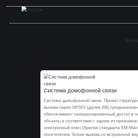
Перейти
к
содержанию
Катег
Система домофонной связи
Система домофонной связи. Проект структурн
вызова серии DP303 (далее БВ) предназначе
обеспечивают санкционированный доступ в п
объекты в соответствии с одним из признако
электронный ключ (брелок стандарта EM-Marin
посетителем. Блоки вызова со встроенной ви