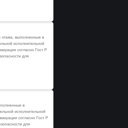
о этажа, выполненные в
тельной исполнительной
акуации согласно Гост Р
езопасности для
ыполненные в
ательной исполнительной
акуации согласно Гост Р
езопасности для