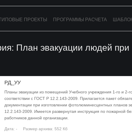
ТИПОВЫЕ ПРОЕКТЫ
ПРОГРАММЫ РАСЧЕТА
ШАБЛО
рия: План эвакуации людей при
РД_УУ
Планы эвакуации из помещений Учебного учреждения 1-го и 2-г
соответствии с ГОСТ Р 12.2.143-2009. Прилагается пакет обяза
документации при изготовлении фотолюминесцентных планов эв
12.2.143-2009. Имеется развернутая инструкция по пожарной бе
работников данной организации.
Дата: -
Размер архива: 552 Кб